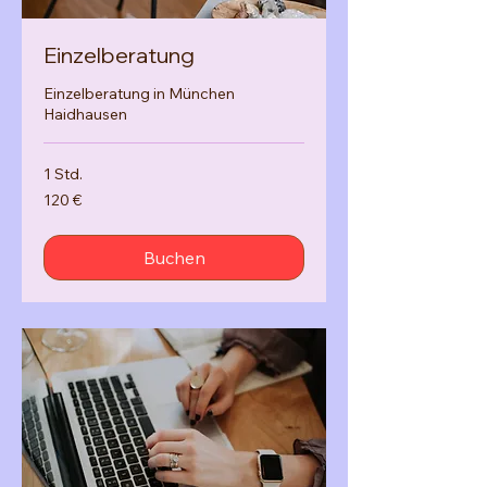
Einzelberatung
Einzelberatung in München
Haidhausen
1 Std.
120
120 €
Euro
Buchen