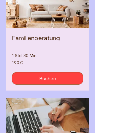
Familienberatung
1 Std. 30 Min.
190
190 €
Euro
Buchen