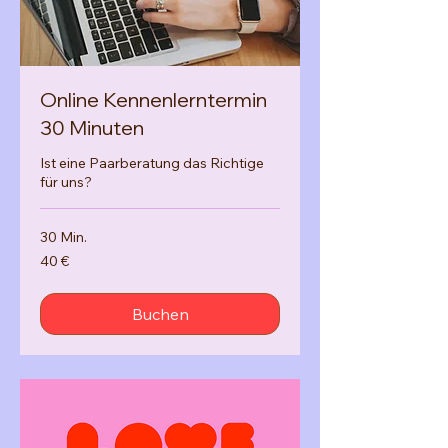
Online Kennenlerntermin
30 Minuten
Ist eine Paarberatung das Richtige
für uns?
30 Min.
40
40 €
Euro
Buchen