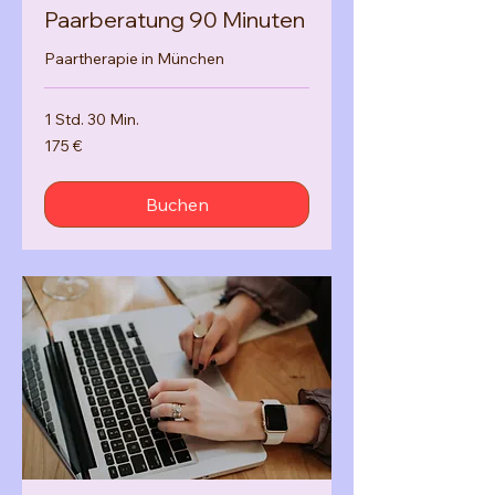
Paarberatung 90 Minuten
Paartherapie in München
1 Std. 30 Min.
175
175 €
Euro
Buchen