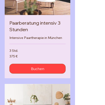
Paarberatung intensiv 3
Stunden
Intensive Paartherapie in München
3 Std.
375
375 €
Euro
Buchen