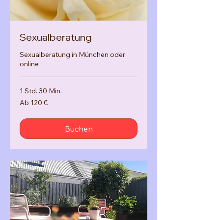
Sexualberatung
Sexualberatung in München oder
online
1 Std. 30 Min.
Ab
Ab 120 €
120
Euro
Buchen