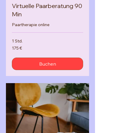
Virtuelle Paarberatung 90
Min
Paartherapie online
1 Std.
175
175 €
Euro
Buchen