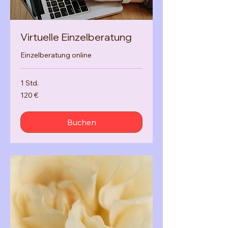
Virtuelle Einzelberatung
Einzelberatung online
1 Std.
120
120 €
Euro
Buchen